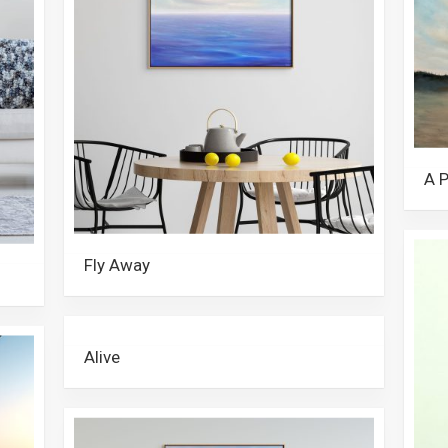
A P
Fly Away
Alive