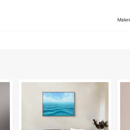
Maler
Ver
Alle
Serie
Ser
Stille
Wasse
Beyon
the
Sea
Bergm
Misty
Forest
Einzel