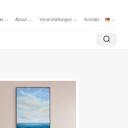
ei
About
Veranstaltungen
Kontakt
fügbar
Über
Malkurs
mich
Ausstellungen
ien
Mein
Rückblick
kreativer
r
Prozess
d
omente
ne