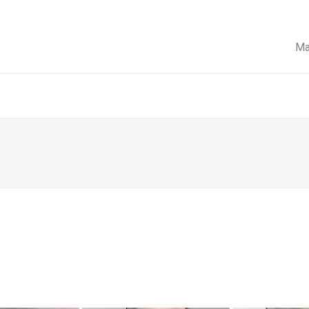
Ma
Ser
Sti
Wa
Be
th
Se
Be
Mi
Fo
Ei