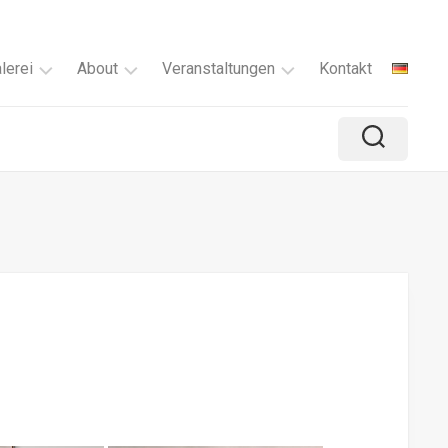
lerei
About
Veranstaltungen
Kontakt
Verfügbar
Über
Malkurs
mich
Alle
Ausstellungen
ie
Serien
Mein
lle
Rückblick
kreativer
sser
Prozess
yond
e
a
rgmomente
sty
rest
nzelne