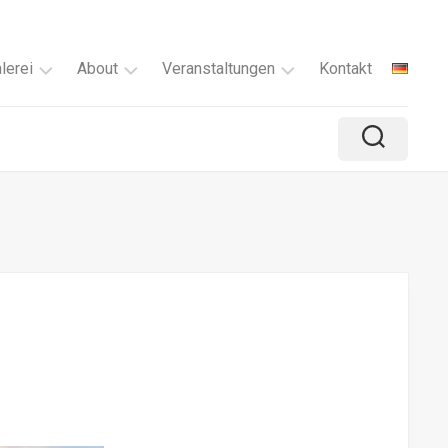
lerei
About
Veranstaltungen
Kontakt
Verfügbar
Über
Malkurs
mich
Alle
Ausstellungen
ie
Serien
Mein
lle
Rückblick
kreativer
sser
Prozess
yond
e
a
rgmomente
sty
rest
nzelne