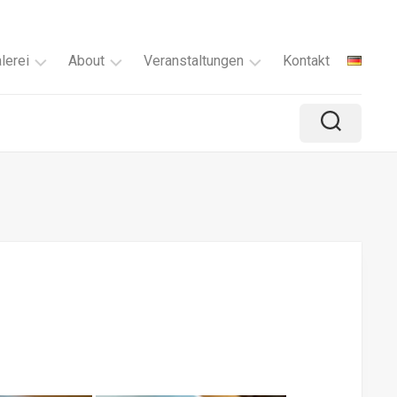
lerei
About
Veranstaltungen
Kontakt
Verfügbar
Über
Malkurs
mich
Alle
Ausstellungen
ie
Serien
Mein
lle
Rückblick
kreativer
sser
Prozess
yond
e
a
rgmomente
sty
rest
nzelne